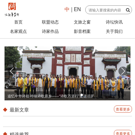
中
|
EN
首页
联盟动态
文旅之窗
诗坛快讯
名家观点
诗家作品
影音档案
关于我们
追忆中华诗祖·吟咏诗歌原乡——“诗歌万里行”走进汨罗
最新文章
查看更多
精选推荐
查看更多