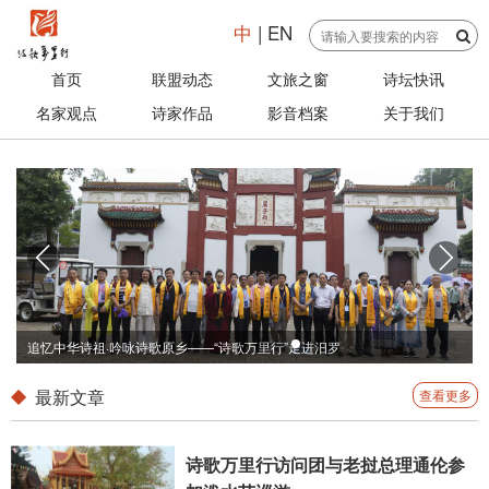
中
|
EN
首页
联盟动态
文旅之窗
诗坛快讯
名家观点
诗家作品
影音档案
关于我们
追忆中华诗祖·吟咏诗歌原乡——“诗歌万里行”走进汨罗
最新文章
查看更多
诗歌万里行访问团与老挝总理通伦参