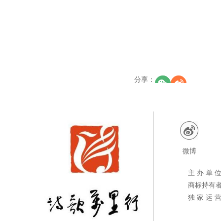
分享
：
微博
主 办 单
商标持有
独 家 运