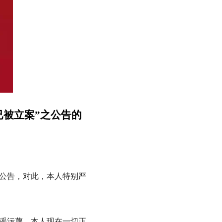
已被立案”之公告的
公告
，对此，
本人
特别严
谣
污蔑
，本人现在一切正