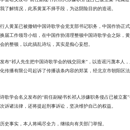
我
了解情况
，
此系黄某不择手段，为达阴险目的的造谣
。
行人黄
某
已被撤销中国诗歌学会
党
支部书记职务，中国作协正式
换届工作领导小组，在中国作协清理整顿中国诗歌学会之际，黄
会的整顿，以此搞乱诗坛，其实是痴心妄想。
发布
“祁人先生把中国诗歌学会的钱交回来”，以造谣污蔑本人
化传播有限公司起诉了传播该条内容的郑某，经北京市朝阳区法
诗歌学会名义发布
的
“前任副秘书长祁人涉嫌职务侵占已被立案
次诉诸法律，还将提起刑事诉讼，坚决维护自己的权益。
历史事实，本人将竭尽全力，继续向有关部门举报。