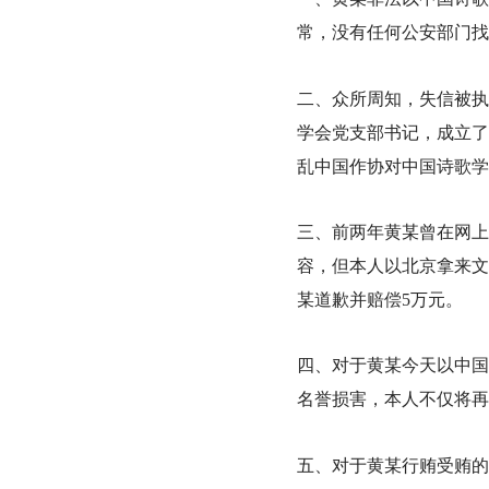
常，没有任何
公安部门
找
二、众所
周知
，失信被执
学会党支部书记，成立了
乱中国作协对中国诗歌学
三、前两年黄
某
曾在网上
容，但本人以北京拿来文
某道歉并赔偿
5
万元。
四、对于黄
某
今天以中国
名誉损害
，本人不仅将再
五、对于黄
某
行贿受贿的