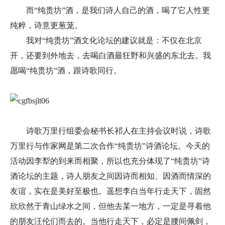
而“纯贵坊”酒，是我们诗人自己的酒，喝了它人性更
纯粹，诗意更葱茏。
我对“纯贵坊”酒文化论坛的建议就是：不仅在北京
开，还要到外地去，去喝白酒最狂野和兴盛的东北去。我
愿喝“纯贵坊”酒，跟诗歌同行。
诗歌万里行组委会秘书长祁人在主持会议时说，诗歌
万里行与作家网是第二次合作“纯贵坊”诗酒论坛。今天的
活动因李犁的到来而相聚，所以也充分体现了“纯贵坊”诗
酒论坛的主题，诗人朋友之间因诗而相知、因酒而情深的
友谊，实在是美好至极也。遥想李白当年行走天下，固然
欣欣然于青山绿水之间，但他去某一地方，一定是寻着他
的朋友汪伦们而去的。当他行走天下，必定是腰间佩剑，