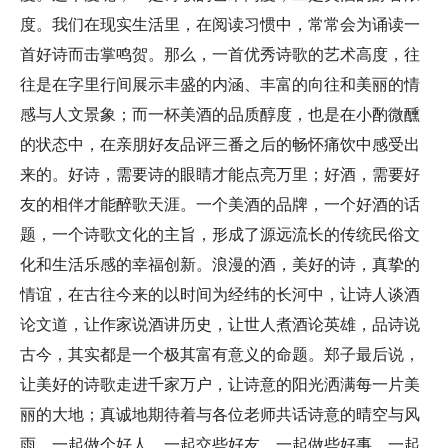
度。我们在现实生活里，在阅读习惯中，常常会为诵读一
首好诗而击掌鸣贺。那么，一首优秀诗歌的艺术高度，往
往是在字里行间展示丰盛的内涵、丰富的向往和美丽的情
感与人文景象；而一杯美酒的品质醇度，也是在小酌微醺
的状态中，在亲朋好友品评三番之后的畅怀痛饮中感受出
来的。好诗，需要诗的眼睛才能点亮万里；好酒，需要好
友的相伴才能醉歌天涯。一个美酒的品牌，一个好酒的话
题，一个诗歌文化的主旨，形成了源远流长的传统民俗文
化和生活乐感的幸福创新。浪漫的酒，美好的诗，真挚的
情谊，在古往今来的以时间为经纬的长河中，让诗人谈酒
论文道，让作家说酒讲历史，让世人煮酒论英雄，品诗说
古今，其实都是一个极其富有意义的命题。郑子最后说，
让美好的诗歌走进千家万户，让诗意的阳光洒满每一片美
丽的大地；真诚地期待着与各位老师共话诗意的晴空与风
雨，一起做个好人，一起交些好友，一起做些好事，一起