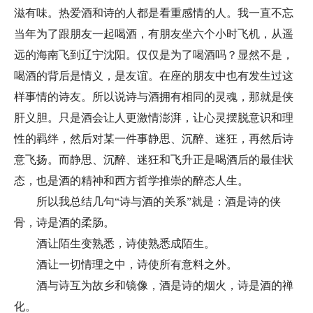
滋有味。热爱酒和诗的人都是看重感情的人。我一直不忘
当年为了跟朋友一起喝酒，有朋友坐六个小时飞机，从遥
远的海南飞到辽宁沈阳。仅仅是为了喝酒吗？显然不是，
喝酒的背后是情义，是友谊。在座的朋友中也有发生过这
样事情的诗友。所以说诗与酒拥有相同的灵魂，那就是侠
肝义胆。只是酒会让人更激情澎湃，让心灵摆脱意识和理
性的羁绊，然后对某一件事静思、沉醉、迷狂，再然后诗
意飞扬。而静思、沉醉、迷狂和飞升正是喝酒后的最佳状
态，也是酒的精神和西方哲学推崇的醉态人生。
所以我总结几句“诗与酒的关系”就是：酒是诗的侠
骨，诗是酒的柔肠。
酒让陌生变熟悉，诗使熟悉成陌生。
酒让一切情理之中，诗使所有意料之外。
酒与诗互为故乡和镜像，酒是诗的烟火，诗是酒的禅
化。