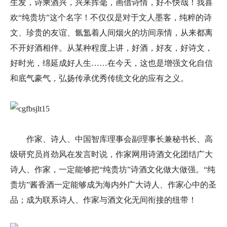
生发，诗乘酒兴，兴来挥毫，画借诗情，好不快哉！我喜
欢“纯贵坊”这个名字！不仅仅是对于文人墨客，纯粹的诗
文、珍贵的友谊、氤氲着人间烟火的坊间亲情，从来都离
不开好酒相伴。从某种程度上讲，好酒，好友，好诗文，
好时光，绵延成好人生……在今天，这也是增强文化自信
和底气豪气，弘扬传承优秀传统文化的应有之义。
作家、诗人、中国智库理事会副理事长兼秘书长、高
级研究员肖劲风在发言时说，作家网用诗酒文化团结广大
诗人、作家，一定能够把“纯贵坊”诗酒文化做大做强。“纯
贵坊”酱香酒一定能够成为海内外广大诗人、作家心中的圣
品；成为联系诗人、作家与酒文化无间衔接的纽带！