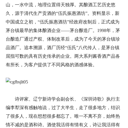
山，一水中流，地理位置得天独厚。其酿酒工艺历史悠
久，源于清代生产贡酒的“伍氏振惠酒坊”。资料显示，新
中国成立之初，“伍氏振惠酒坊”经政府改制后，正式成为
茅台镇最早的集体酿酒企业——茅台酿造厂。1998年，茅
台酿造厂通过产权、体制改革后，成为了今天的茅台镇珍
品酒厂。追本溯源，酒厂历经“伍氏”八代传人，是茅台镇
屈指可数的具有历史传承的企业。两大系列酱香酒产品各
有所长，为客户提供了不同风格的酒感体验。
诗评家、辽宁新诗学会副会长、《深圳诗歌》执行主
编李犁深有感触地说，过了大半生，走了很多地方，结识
了很多人，现在想想很多都忘了。唯一不离不弃，始终热
情不减的是酒和诗。酒使我活得有情有义，诗让我活得有