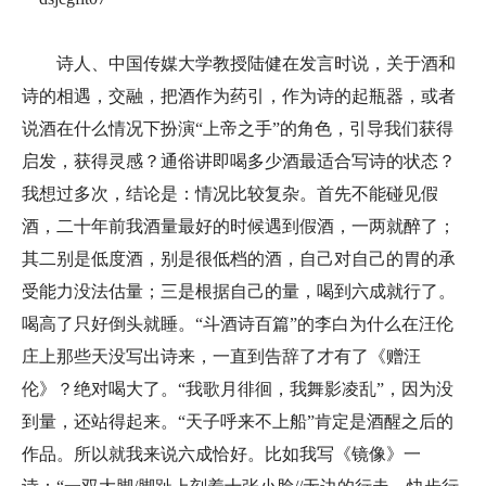
诗人、中国传媒大学教授陆健在发言时说，关于酒和
诗的相遇，交融，把酒作为药引，作为诗的起瓶器，或者
说酒在什么情况下扮演“上帝之手”的角色，引导我们获得
启发，获得灵感？通俗讲即喝多少酒最适合写诗的状态？
我想过多次，结论是：情况比较复杂。首先不能碰见假
酒，二十年前我酒量最好的时候遇到假酒，一两就醉了；
其二别是低度酒，别是很低档的酒，自己对自己的胃的承
受能力没法估量；三是根据自己的量，喝到六成就行了。
喝高了只好倒头就睡。“斗酒诗百篇”的李白为什么在汪伦
庄上那些天没写出诗来，一直到告辞了才有了《赠汪
伦》？绝对喝大了。“我歌月徘徊，我舞影凌乱”，因为没
到量，还站得起来。“天子呼来不上船”肯定是酒醒之后的
作品。所以就我来说六成恰好。比如我写《镜像》一