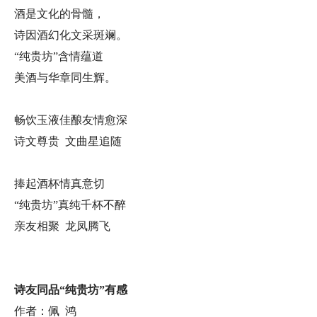
酒是文化的骨髓，
诗因酒幻化文采斑斓。
“纯贵坊”含情蕴道
美酒与华章同生辉。
畅饮玉液佳酿友情愈深
诗文尊贵 文曲星追随
捧起酒杯情真意切
“纯贵坊”真纯千杯不醉
亲友相聚 龙凤腾飞
诗友同品“纯贵坊”有感
作者：佩 鸿