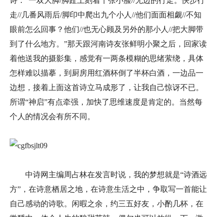
诗：“一双大脚/脚趾上刻着十张小脸//无边的行走。快步行
走//几番风雨后/脚印中爬出九个小人//他们面面相觑//不知
眼前怎么回事？他们//也无心顾及另外的那小人//把大脚带
到了什么地方。”那天跟河南诗友张鲜明小聚之后，回家读
着他送我的摄影集，感觉有一两条模糊的思绪萦绕，具体
怎样难以描摹，到厨房用红酒杯倒了半杯白酒，一边品一
边想，接着上面这首诗立马成形了，让我自己惊讶不已。
所谓“神启”有点牵强，加快了思维速度是肯定的。当然每
个人的情况会有所不同。
中诗网主编周占林在发言时说，我的梦想就是“诗酒远
方”，在诗意栖居之地，在诗意生活之中，争取写一首能让
自己感动的诗歌。闲暇之余，约三五好友，小酌几杯，在