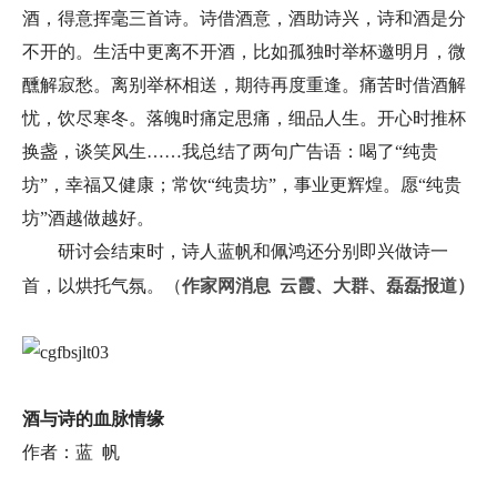
酒，得意挥毫三首诗。诗借酒意，酒助诗兴，诗和酒是分
不开的。生活中更离不开酒，比如孤独时举杯邀明月，微
醺解寂愁。离别举杯相送，期待再度重逢。痛苦时借酒解
忧，饮尽寒冬。落魄时痛定思痛，细品人生。开心时推杯
换盏，谈笑风生……我总结了两句广告语：喝了“纯贵
坊”，幸福又健康；常饮“纯贵坊”，事业更辉煌。愿“纯贵
坊”酒越做越好。
研讨会结束时，诗人蓝帆和佩鸿还分别即兴做诗一
作家网消息 云霞、大群、磊磊报道）
首，以烘托气氛。
（
酒与诗的血脉情缘
作者：蓝 帆