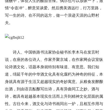
微醺中，体会人生的酸甜苦辣。偶尔也可以放纵一下，激
情“令壶冲”，醉意笑谈爱。然后携美酒远行，行万里路，
写一生的诗。在不同的远方，做一个浪迹天涯的山野村
夫。
诗人、中国铁路书法家协会秘书长李木马在发言时
说，在座的各位诗人、作家齐聚京城，在作家网会议室纵
论诗酒文化，话题本身就特别有味道、有意思。我们知
道，绵延千年的中华酒文化具有化腐朽为神奇的特征，本
身就具有源于生活又超越现实的奇妙寓意。从粮食发酵酿
出酒，到由语言酝酿写出诗，具有异曲同工之妙。酒与
诗，都具有超越基本现实生活而上升到精神文化层面的属
性。古往今来，酒文化与诗书画同出一炉，且相互作用与