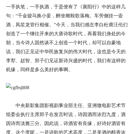
一手执笔，一手执酒，于是便有了《襄阳行》中的这样几
句：“千金骏马换小妾，醉坐雕鞍歌落梅。车旁侧挂一壶
酒，凤笙龙管行相催。”今天，当我们感念李白杜甫汪伦们
创造了一个继往开来的大唐诗歌时代，再看我们身处的今
朝，当今诗人固然谈不上创造一个时代，却可以自豪地
说，我们正见证中华民族复兴的伟大时代，这也是今天的
李犁、赵智、郑子们见证新诗兴盛的时代，我们有这样的
机缘，同样是多么美好的事啊。
中央新影集团影视剧事业部主任、亚洲微电影艺术节
组委会执行主席郑子在发言时说，诗因酒而浓烈九度，酒
因诗而淡雅三分。因此说，诗酒皆有良缘，好诗好酒皆有
度。这个度呢，一是诗歌的艺术高度，二是美酒的醇香浓