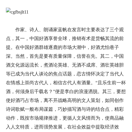
作家、诗人、朗诵家蓝帆在发言时主要表达了三个观
点，其一，中国好酒享誉全球，推销有术是货畅其流的前
提。在中国好酒群雄逐鹿的市场大潮中，好酒尤怕巷子
深。当然，首先是要有质量保障，信誉在先。其二，中国
酒文化源远流长，煮酒论英雄、无酒不成席、酒壮英雄胆
等已成为当代人谈论的焦点话题，恋古情怀决定了当代人
在情感上崇尚古代人，相信古代人有酒量。“且乐生前一杯
酒，何须身后千载名？”便是李白的浪漫洒脱。其三，要想
使好酒巧占市场，离不开战略高明的文人策划，如同创作
诗词歌赋一般布局谋篇，巧妙描写酒与诗的结合点，精彩
动作，既按市场规律推进，更循人文风情而为，使商品融
入人文特质，进而强势发展，在社会效益中提取经济效