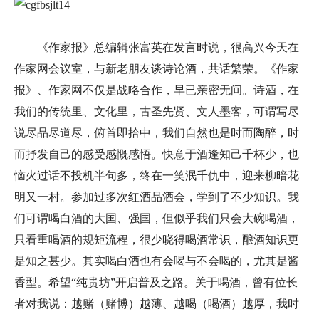
《作家报》总编辑张富英在发言时说，很高兴今天在
作家网会议室，与新老朋友谈诗论酒，共话繁荣。《作家
报》、作家网不仅是战略合作，早已亲密无间。诗酒，在
我们的传统里、文化里，古圣先贤、文人墨客，可谓写尽
说尽品尽道尽，俯首即拾中，我们自然也是时而陶醉，时
而抒发自己的感受感慨感悟。快意于酒逢知己千杯少，也
恼火过话不投机半句多，终在一笑泯千仇中，迎来柳暗花
明又一村。参加过多次红酒品酒会，学到了不少知识。我
们可谓喝白酒的大国、强国，但似乎我们只会大碗喝酒，
只看重喝酒的规矩流程，很少晓得喝酒常识，酿酒知识更
是知之甚少。其实喝白酒也有会喝与不会喝的，尤其是酱
香型。希望“纯贵坊”开启普及之路。关于喝酒，曾有位长
者对我说：越赌（赌博）越薄、越喝（喝酒）越厚，我时