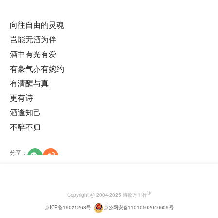
向往自由的灵魂
岂能无酒为伴
酒中有光有爱
有豪气亦有婉约
有清醒与真
更有诗
酒逢知己
不醉不归
分享
：
®
Copyright @ 2004-2025 诗歌万里行
京ICP备19021268号
京公网安备11010502040609号