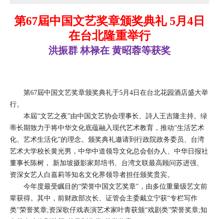
第67屆中国文艺奖章颁奖典礼 5月4日
在台北隆重举行
洪振群 林禄在 黄昭蓉等获奖
第67屆中国文艺奖章颁奖典礼于5月4日在台北花园酒店盛大举
行。
本屆“文艺之夜”由中国文艺协会理事长、詩人王吉隆主持。绿
蒂长期致力于将中华文化底蕴融入现代艺术教育，推动“生活艺术
化、艺术生活化”的理念。颁奖典礼邀请到行政院政务委员、台湾
艺术大学校长黄光男，中华中道领导文化总会创办人、中华日报社
董事长陈树， 新加坡摄影家郑培书、台湾文联最高顾问苏进强、
资深女艺人白嘉莉等知名文化界领导者担任颁奖贵宾。
今年度最受瞩目的“荣誉中国文艺奖章"，由多位重量级艺文前
辈获得。其中，前财政部次长、证管会主委戴立宁获“专栏写作
类"荣誉奖章;资深歌仔戏表演艺术家叶青获颁“戏剧类”荣誉奖章;知