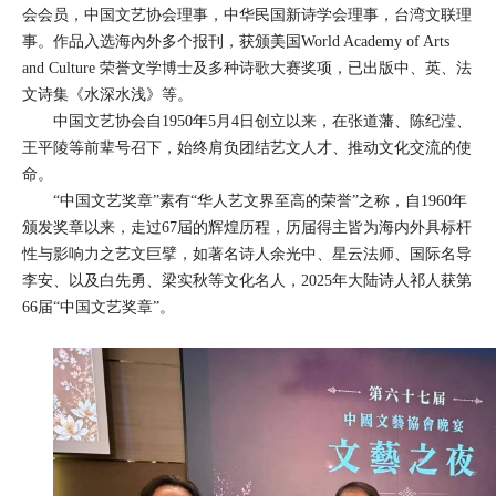
会会员，中国文艺协会理事，中华民国新诗学会理事，台湾文联理
事。作品入选海內外多个报刊，获颁美国World Academy of Arts
and Culture 荣誉文学博士及多种诗歌大赛奖项，已出版中、英、法
文诗集《水深水浅》等。
中国文艺协会自1950年5月4日创立以来，在张道藩、陈纪滢、
王平陵等前辈号召下，始终肩负团结艺文人才、推动文化交流的使
命。
“中国文艺奖章”素有“华人艺文界至高的荣誉”之称，自1960年
颁发奖章以来，走过67屆的辉煌历程，历届得主皆为海内外具标杆
性与影响力之艺文巨擘，如著名诗人余光中、星云法师、国际名导
李安、以及白先勇、梁实秋等文化名人，2025年
大陆诗人祁人
获第
66届“中国文艺奖章”。