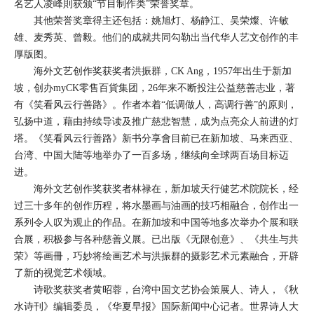
名艺人凌峰則获颁“节目制作类”荣誉奖章。
其他荣誉奖章得主还包括：姚旭灯、杨静江、吴荣燦、许敏
雄、麦秀英、曾毅。他们的成就共同勾勒出当代华人艺文创作的丰
厚版图。
海外文艺创作奖获奖者洪振群，CK Ang，1957年出生于新加
坡，创办myCK零售百貨集团，26年来不断投注公益慈善志业，著
有《笑看风云行善路》。作者本着“低调做人，高调行善”的原则，
弘扬中道，藉由持续导读及推广慈悲智慧，成为点亮众人前进的灯
塔。《笑看风云行善路》新书分享會目前已在新加坡、马来西亚、
台湾、中国大陆等地举办了一百多场，继续向全球两百场目标迈
进。
海外文艺创作奖获奖者林禄在，新加坡天行健艺术院院长，经
过三十多年的创作历程，将水墨画与油画的技巧相融合，创作出一
系列令人叹为观止的作品。在新加坡和中国等地多次举办个展和联
合展，积极参与各种慈善义展。已出版《无限创意》、《共生与共
荣》等画冊，巧妙将绘画艺术与洪振群的摄影艺术元素融合，开辟
了新的视觉艺术领域。
诗歌奖获奖者黄昭蓉，台湾中国文艺协会策展人、诗人，《秋
水诗刊》编辑委员，《华夏早报》国际新闻中心记者。世界诗人大