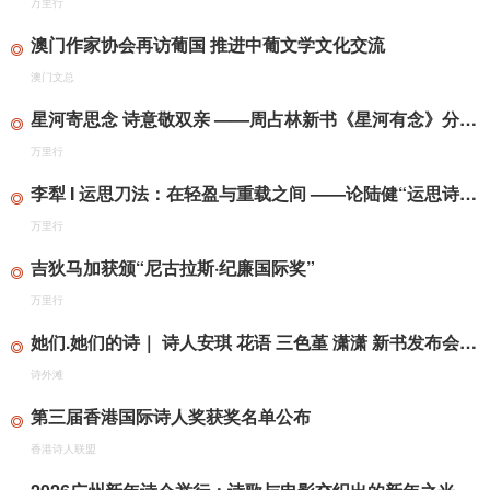
万里行
澳门作家协会再访葡国 推进中葡文学文化交流
澳门文总
星河寄思念 诗意敬双亲 ——周占林新书《星河有念》分享会在京圆满举行
万里行
李犁 I 运思刀法：在轻盈与重载之间 ——论陆健“运思诗学”的指向与当代性
万里行
吉狄马加获颁“尼古拉斯·纪廉国际奖”
万里行
她们.她们的诗｜ 诗人安琪 花语 三色堇 潇潇 新书发布会在宋庄举行
诗外滩
第三届香港国际诗人奖获奖名单公布
香港诗人联盟