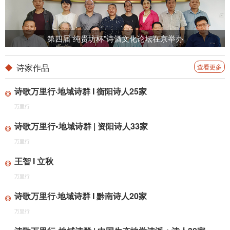
第四届“纯贵坊杯”诗酒文化论坛在京举办
诗家作品
查看更多
诗歌万里行·地域诗群 I 衡阳诗人25家
万里行
诗歌万里行•地域诗群 | 资阳诗人33家
万里行
王智 I 立秋
万里行
诗歌万里行·地域诗群 I 黔南诗人20家
万里行