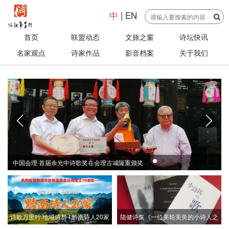
中
|
EN
首页
联盟动态
文旅之窗
诗坛快讯
名家观点
诗家作品
影音档案
关于我们
诗歌奖在会理古城隆重颁奖
第三届“浪漫海岸杯”国际华
诗歌万里行·地域诗群 I 黔南诗人20家
陆健诗集《一位美轮美奂的小诗人之