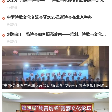
2026广州新年诗会举行：诗歌与电影交织出的新年之光
广州日报
中罗诗歌文化交流会暨2025圣诞诗会在北京举办
顶端新闻
刘海金 I 一场诗会如何照亮岭南——策划、诗歌与文化转译的三重奏
顶端新闻
“中国•柴桑首届陶渊明诗歌奖”揭晓 施浩接任全国诗歌报刊网络联盟轮值主席